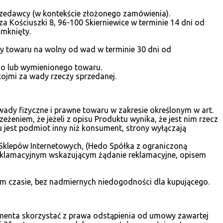
przedawcy (w kontekście złożonego zamówienia).
 Kościuszki 8, 96-100 Skierniewice w terminie 14 dni od
amknięty.
y towaru na wolny od wad w terminie 30 dni od
ego lub wymienionego towaru.
kojmi za wady rzeczy sprzedanej.
dy fizyczne i prawne towaru w zakresie określonym w art.
zeżeniem, że jeżeli z opisu Produktu wynika, że jest nim rzecz
u jest podmiot inny niż konsument, strony wyłączają
y Sklepów Internetowych, (Hedo Spółka z ograniczoną
reklamacyjnym wskazującym żądanie reklamacyjne, opisem
ym czasie, bez nadmiernych niedogodności dla kupującego.
umenta skorzystać z prawa odstąpienia od umowy zawartej