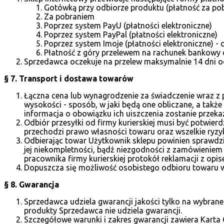
Gotówką przy odbiorze produktu (płatność za po
Za pobraniem
Poprzez system PayU (płatności elektroniczne)
Poprzez system PayPal (płatności elektroniczne)
Poprzez system Imoje (płatności elektroniczne) - 
Płatność z góry przelewem na rachunek bankowy 
Sprzedawca oczekuje na przelew maksymalnie 14 dni o
§ 7. Transport i dostawa towarów
Łączna cena lub wynagrodzenie za świadczenie wraz z p
wysokości - sposób, w jaki będą one obliczane, a także
informacja o obowiązku ich uiszczenia zostanie przeka
Odbiór przesyłki od firmy kurierskiej musi być potwi
przechodzi prawo własności towaru oraz wszelkie ryzy
Odbierając towar Użytkownik sklepu powinien sprawdzi
jej niekompletności, bądź niezgodności z zamówieniem
pracownika firmy kurierskiej protokół reklamacji z opi
Dopuszcza się możliwość osobistego odbioru towaru w 
§ 8. Gwarancja
Sprzedawca udziela gwarancji jakości tylko na wybrane
produkty Sprzedawca nie udziela gwarancji.
Szczegółowe warunki i zakres gwarancji zawiera Kart