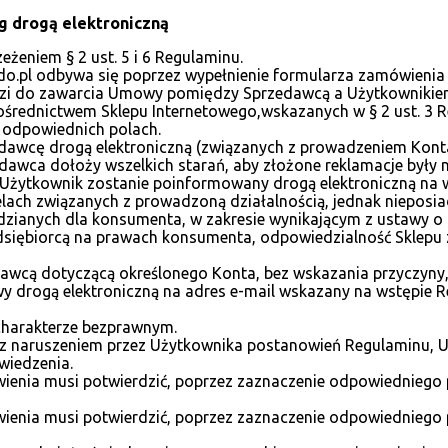
g drogą elektroniczną
żeniem § 2 ust. 5 i 6 Regulaminu.
pl odbywa się poprzez wypełnienie formularza zamówienia zna
odzi do zawarcia Umowy pomiędzy Sprzedawcą a Użytkownikiem 
średnictwem Sklepu Internetowego,wskazanych w § 2 ust. 3 
w odpowiednich polach.
dawcę drogą elektroniczną (związanych z prowadzeniem Konta)
wca dołoży wszelkich starań, aby złożone reklamacje były nie
i Użytkownik zostanie poinformowany drogą elektroniczną na w
lach związanych z prowadzoną działalnością, jednak nieposi
dzianych dla konsumenta, w zakresie wynikającym z ustawy 
dsiębiorcą na prawach konsumenta, odpowiedzialność Sklepu z
wcą dotyczącą określonego Konta, bez wskazania przyczyny
 drogą elektroniczną na adres e-mail wskazany na wstępie 
 charakterze bezprawnym.
u z naruszeniem przez Użytkownika postanowień Regulaminu,
iedzenia.
nia musi potwierdzić, poprzez zaznaczenie odpowiedniego p
enia musi potwierdzić, poprzez zaznaczenie odpowiedniego 