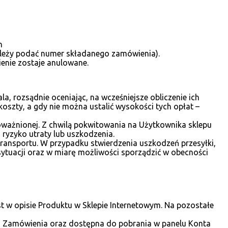
h
należy podać numer składanego zamówienia).
enie zostaje anulowane.
, rozsądnie oceniając, na wcześniejsze obliczenie ich
koszty, a gdy nie można ustalić wysokości tych opłat –
oważnionej. Z chwilą pokwitowania na Użytkownika sklepu
ryzyko utraty lub uszkodzenia.
ransportu. W przypadku stwierdzenia uszkodzeń przesyłki,
sytuacji oraz w miarę możliwości sporządzić w obecności
st w opisie Produktu w Sklepie Internetowym. Na pozostałe
iu Zamówienia oraz dostępna do pobrania w panelu Konta