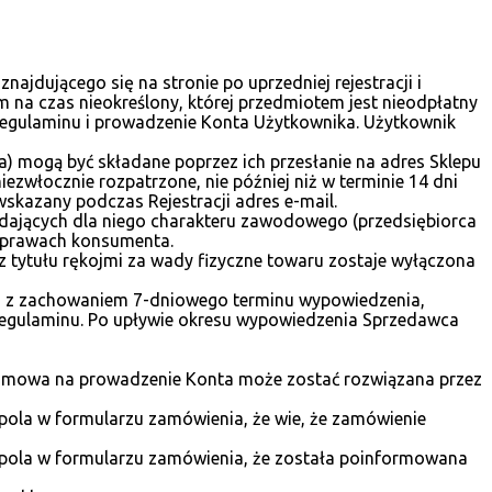
jdującego się na stronie po uprzedniej rejestracji i
na czas nieokreślony, której przedmiotem jest nieodpłatny
Regulaminu i prowadzenie Konta Użytkownika. Użytkownik
 mogą być składane poprzez ich przesłanie na adres Sklepu
zwłocznie rozpatrzone, nie później niż w terminie 14 dni
skazany podczas Rejestracji adres e-mail.
adających dla niego charakteru zawodowego (przedsiębiorca
o prawach konsumenta.
 tytułu rękojmi za wady fizyczne towaru zostaje wyłączona
, z zachowaniem 7-dniowego terminu wypowiedzenia,
Regulaminu. Po upływie okresu wypowiedzenia Sprzedawca
 Umowa na prowadzenie Konta może zostać rozwiązana przez
ola w formularzu zamówienia, że wie, że zamówienie
pola w formularzu zamówienia, że została poinformowana