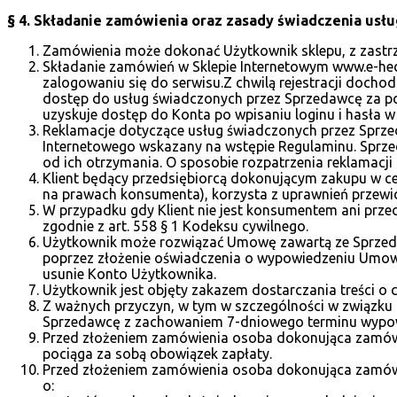
§ 4. Składanie zamówienia oraz zasady świadczenia usłu
Zamówienia może dokonać Użytkownik sklepu, z zastrze
Składanie zamówień w Sklepie Internetowym www.e-hedo.
zalogowaniu się do serwisu.Z chwilą rejestracji doch
dostęp do usług świadczonych przez Sprzedawcę za po
uzyskuje dostęp do Konta po wpisaniu loginu i hasła 
Reklamacje dotyczące usług świadczonych przez Sprze
Internetowego wskazany na wstępie Regulaminu. Sprzeda
od ich otrzymania. O sposobie rozpatrzenia reklamacj
Klient będący przedsiębiorcą dokonującym zakupu w ce
na prawach konsumenta), korzysta z uprawnień przewi
W przypadku gdy Klient nie jest konsumentem ani prze
zgodnie z art. 558 § 1 Kodeksu cywilnego.
Użytkownik może rozwiązać Umowę zawartą ze Sprzeda
poprzez złożenie oświadczenia o wypowiedzeniu Umowy
usunie Konto Użytkownika.
Użytkownik jest objęty zakazem dostarczania treści o
Z ważnych przyczyn, w tym w szczególności w związk
Sprzedawcę z zachowaniem 7-dniowego terminu wypow
Przed złożeniem zamówienia osoba dokonująca zamówie
pociąga za sobą obowiązek zapłaty.
Przed złożeniem zamówienia osoba dokonująca zamówi
o: