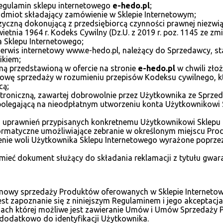
 regulamin sklepu internetowego
e-hedo.pl
;
odmiot składający zamówienie w Sklepie Internetowym;
yczną dokonującą z przedsiębiorcą czynności prawnej niezwią
etnia 1964 r. Kodeks Cywilny (Dz.U. z 2019 r. poz. 1145 ze zm
a Sklepu Internetowego;
 serwis internetowy www.e-hedo.pl, należący do Sprzedawcy, 
ikiem;
mą przedstawioną w ofercie na stronie
e-hedo.pl
w chwili zło
owę sprzedaży w rozumieniu przepisów Kodeksu cywilnego, kt
cą;
roniczną, zawartej dobrowolnie przez Użytkownika ze Sprzedaw
 polegającą na nieodpłatnym utworzeniu konta Użytkownikowi S
w i uprawnień przypisanych konkretnemu Użytkownikowi Sklepu
formatyczne umożliwiające zebranie w określonym miejscu Pro
enie woli Użytkownika Sklepu Internetowego wyrażone poprzez
ieć dokument służący do składania reklamacji z tytułu gwara
umowy sprzedaży Produktów oferowanych w Sklepie Interneto
st zapoznanie się z niniejszym Regulaminem i jego akceptacja
ach której możliwe jest zawieranie Umów i Umów Sprzedaży 
dodatkowo do identyfikacji Użytkownika.