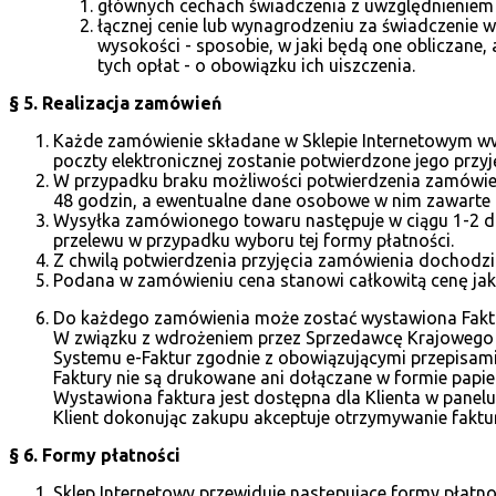
głównych cechach świadczenia z uwzględnieniem 
łącznej cenie lub wynagrodzeniu za świadczenie w
wysokości - sposobie, w jaki będą one obliczane,
tych opłat - o obowiązku ich uiszczenia.
§ 5. Realizacja zamówień
Każde zamówienie składane w Sklepie Internetowym ww
poczty elektronicznej zostanie potwierdzone jego przyjęc
W przypadku braku możliwości potwierdzenia zamówien
48 godzin, a ewentualne dane osobowe w nim zawarte z
Wysyłka zamówionego towaru następuje w ciągu 1-2 dn
przelewu w przypadku wyboru tej formy płatności.
Z chwilą potwierdzenia przyjęcia zamówienia dochod
Podana w zamówieniu cena stanowi całkowitą cenę jak
Do każdego zamówienia może zostać wystawiona Fakt
W związku z wdrożeniem przez Sprzedawcę Krajowego 
Systemu e-Faktur zgodnie z obowiązującymi przepisam
Faktury nie są drukowane ani dołączane w formie papie
Wystawiona faktura jest dostępna dla Klienta w panel
Klient dokonując zakupu akceptuje otrzymywanie faktur
§ 6. Formy płatności
Sklep Internetowy przewiduje następujące formy płatno