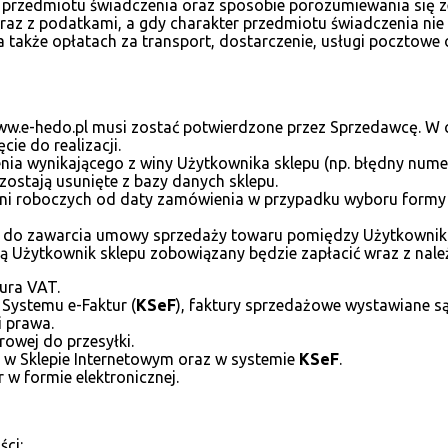
przedmiotu świadczenia oraz sposobie porozumiewania się z
raz z podatkami, a gdy charakter przedmiotu świadczenia nie p
 a także opłatach za transport, dostarczenie, usługi pocztowe
w.e-hedo.pl musi zostać potwierdzone przez Sprzedawcę. W 
ie do realizacji.
ia wynikającego z winy Użytkownika sklepu (np. błędny numer
ostają usunięte z bazy danych sklepu.
i roboczych od daty zamówienia w przypadku wyboru formy p
zi do zawarcia umowy sprzedaży towaru pomiędzy Użytkownik
ą Użytkownik sklepu zobowiązany będzie zapłacić wraz z na
ura VAT.
Systemu e-Faktur (
KSeF
), faktury sprzedażowe wystawiane s
i prawa.
rowej do przesyłki.
u w Sklepie Internetowym oraz w systemie
KSeF
.
 w formie elektronicznej.
ści: