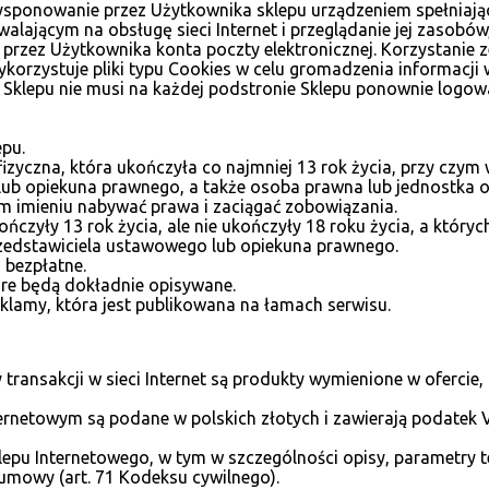
dysponowanie przez Użytkownika sklepu urządzeniem spełnia
jącym na obsługę sieci Internet i przeglądanie jej zasobów, 
 przez Użytkownika konta poczty elektronicznej. Korzystanie 
orzystuje pliki typu Cookies w celu gromadzenia informacji w
k Sklepu nie musi na każdej podstronie Sklepu ponownie logowa
epu.
yczna, która ukończyła co najmniej 13 rok życia, przy czym 
lub opiekuna prawnego, a także osoba prawna lub jednostka o
m imieniu nabywać prawa i zaciągać zobowiązania.
ńczyły 13 rok życia, ale nie ukończyły 18 roku życia, a któr
przedstawiciela ustawowego lub opiekuna prawnego.
 bezpłatne.
re będą dokładnie opisywane.
eklamy, która jest publikowana na łamach serwisu.
transakcji w sieci Internet są produkty wymienione w oferc
ernetowym są podane w polskich złotych i zawierają podatek 
lepu Internetowego, w tym w szczególności opisy, parametry t
umowy (art. 71 Kodeksu cywilnego).