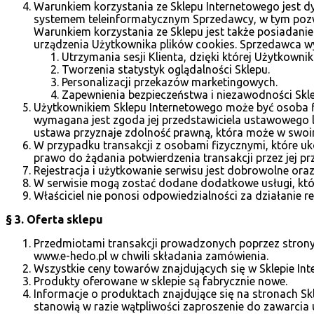
Warunkiem korzystania ze Sklepu Internetowego jest 
systemem teleinformatycznym Sprzedawcy, w tym pozwala
Warunkiem korzystania ze Sklepu jest także posiadanie
urządzenia Użytkownika plików cookies. Sprzedawca wyk
Utrzymania sesji Klienta, dzięki której Użytkowni
Tworzenia statystyk oglądalności Sklepu.
Personalizacji przekazów marketingowych.
Zapewnienia bezpieczeństwa i niezawodności Skl
Użytkownikiem Sklepu Internetowego może być osoba fiz
wymagana jest zgoda jej przedstawiciela ustawowego 
ustawa przyznaje zdolność prawną, która może w swoi
W przypadku transakcji z osobami fizycznymi, które uko
prawo do żądania potwierdzenia transakcji przez jej 
Rejestracja i użytkowanie serwisu jest dobrowolne oraz
W serwisie mogą zostać dodane dodatkowe usługi, któ
Właściciel nie ponosi odpowiedzialności za działanie r
§ 3. Oferta sklepu
Przedmiotami transakcji prowadzonych poprzez strony 
www.e-hedo.pl w chwili składania zamówienia.
Wszystkie ceny towarów znajdujących się w Sklepie Int
Produkty oferowane w sklepie są fabrycznie nowe.
Informacje o produktach znajdujące się na stronach Sk
stanowią w razie wątpliwości zaproszenie do zawarcia 