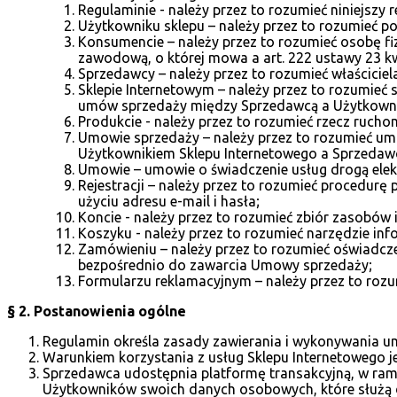
Regulaminie - należy przez to rozumieć niniejszy
Użytkowniku sklepu – należy przez to rozumieć p
Konsumencie – należy przez to rozumieć osobę fiz
zawodową, o której mowa a art. 222 ustawy 23 kwi
Sprzedawcy – należy przez to rozumieć właściciel
Sklepie Internetowym – należy przez to rozumieć
umów sprzedaży między Sprzedawcą a Użytkown
Produkcie - należy przez to rozumieć rzecz rucho
Umowie sprzedaży – należy przez to rozumieć um
Użytkownikiem Sklepu Internetowego a Sprzedaw
Umowie – umowie o świadczenie usług drogą elekt
Rejestracji – należy przez to rozumieć procedurę
użyciu adresu e-mail i hasła;
Koncie - należy przez to rozumieć zbiór zasobó
Koszyku - należy przez to rozumieć narzędzie in
Zamówieniu – należy przez to rozumieć oświadcz
bezpośrednio do zawarcia Umowy sprzedaży;
Formularzu reklamacyjnym – należy przez to rozum
§ 2. Postanowienia ogólne
Regulamin określa zasady zawierania i wykonywania 
Warunkiem korzystania z usług Sklepu Internetowego je
Sprzedawca udostępnia platformę transakcyjną, w ram
Użytkowników swoich danych osobowych, które służą 