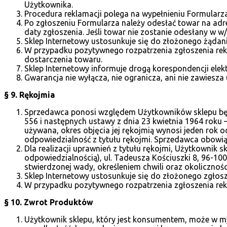
Użytkownika.
Procedura reklamacji polega na wypełnieniu Formularz
Po zgłoszeniu Formularza należy odesłać towar na adre
daty zgłoszenia. Jeśli towar nie zostanie odesłany w 
Sklep Internetowy ustosunkuje się do złożonego żądani
W przypadku pozytywnego rozpatrzenia zgłoszenia rek
dostarczenia towaru.
Sklep Internetowy informuje drogą korespondencji elek
Gwarancja nie wyłącza, nie ogranicza, ani nie zawiesz
§ 9. Rękojmia
Sprzedawca ponosi względem Użytkowników sklepu będą
556 i następnych ustawy z dnia 23 kwietnia 1964 roku – 
używana, okres objęcia jej rękojmią wynosi jeden rok o
odpowiedzialność z tytułu rękojmi. Sprzedawca obowią
Dla realizacji uprawnień z tytułu rękojmi, Użytkownik
odpowiedzialnością), ul. Tadeusza Kościuszki 8, 96-
stwierdzonej wady, określeniem chwili oraz okolicznośc
Sklep Internetowy ustosunkuje się do złożonego zgłosze
W przypadku pozytywnego rozpatrzenia zgłoszenia rekl
§ 10. Zwrot Produktów
Użytkownik sklepu, który jest konsumentem, może w m