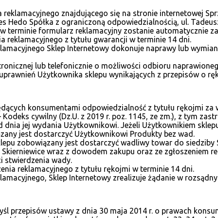
a reklamacyjnego znajdującego się na stronie internetowej S
s Hedo Spółka z ograniczoną odpowiedzialnością, ul. Tadeusza
w/w terminie formularz reklamacyjny zostanie automatycznie z
a reklamacyjnego z tytułu gwarancji w terminie 14 dni.
lamacyjnego Sklep Internetowy dokonuje naprawy lub wymian
tronicznej lub telefonicznie o możliwości odbioru naprawion
a uprawnień Użytkownika sklepu wynikających z przepisów o rę
cych konsumentami odpowiedzialność z tytułu rękojmi za wa
Kodeks cywilny (Dz.U. z 2019 r. poz. 1145, ze zm.), z tym zastr
d dnia jej wydania Użytkownikowi. Jeżeli Użytkownikiem sklep
zany jest dostarczyć Użytkownikowi Produkty bez wad.
 sklepu zobowiązany jest dostarczyć wadliwy towar do siedzib
100 Skierniewice wraz z dowodem zakupu oraz ze zgłoszeniem 
i stwierdzenia wady.
nia reklamacyjnego z tytułu rękojmi w terminie 14 dni.
amacyjnego, Sklep Internetowy zrealizuje żądanie w rozsądn
yśl przepisów ustawy z dnia 30 maja 2014 r. o prawach kons