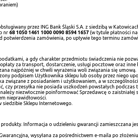
braniem)
obsługiwany przez ING Bank Śląski S.A. z siedzibą w Katowicac
o nr
68 1050 1461 1000 0090 8594 1657
(w tytule płatności 
d potwierdzenia zamówienia, po upływie tego terminu zamówi
odatkami, a gdy charakter przedmiotu świadczenia nie pozwala
 opłaty za transport, dostarczenie, usługi pocztowe oraz inne 
zana najpóźniej w chwili wyrażenia woli związania się umową.
erdzony podpisem Użytkownika sklepu lub osoby przez niego up
ka związane z posiadaniem i użytkowaniem, a w szczególności 
ć, czy przesyłka nie posiada uszkodzeń powstałych podczas t
 należy niezwłocznie poinformować Sprzedawcę o zaistniałej 
sem nieprawidłowości.
siedzibie Sklepu Internetowego.
 produkty. Informacja o udzieleniu gwarancji zamieszczana je
a Gwarancyjna, wysyłana za pośrednictwem e-maila po złożen